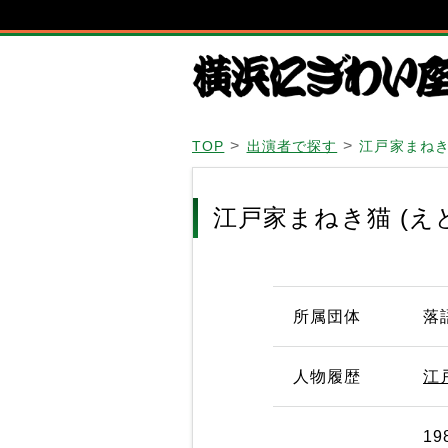
TOP
出演者で探す
江戸家まねき
江戸家まねき猫 (え
所属団体
落
人物履歴
江
1