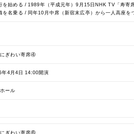
行を始める / 1989年（平成元年）9月15日NHK TV「寿
猫を名乗る / 同年10月中席（新宿末広亭）から一人高座を
浜にぎわい寄席④
26年4月4日 14:00開演
能ホール
浜にぎわい寄席⑥