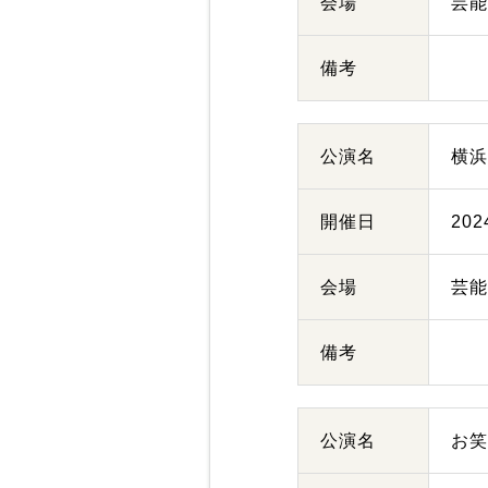
会場
芸
備考
公演名
横
開催日
20
会場
芸
備考
公演名
お