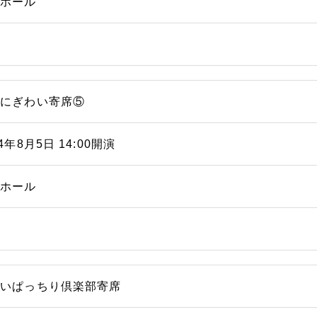
能ホール
浜にぎわい寄席⑤
24年8月5日 14:00開演
能ホール
笑いぱっちり倶楽部寄席