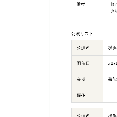
備考
修
き
公演リスト
公演名
横
開催日
20
会場
芸
備考
公演名
横