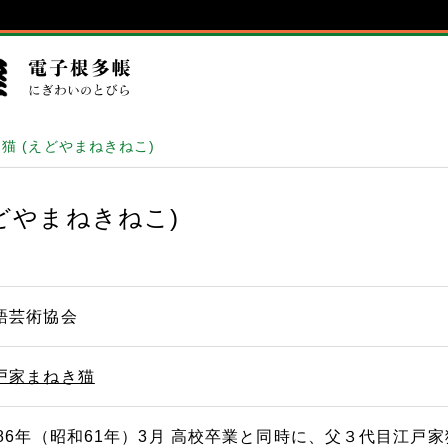
猫 (えどやまねきねこ)
どやまねきねこ)
語芸術協会
戸家まねき猫
986年（昭和61年）3月 高校卒業と同時に、父３代目江戸