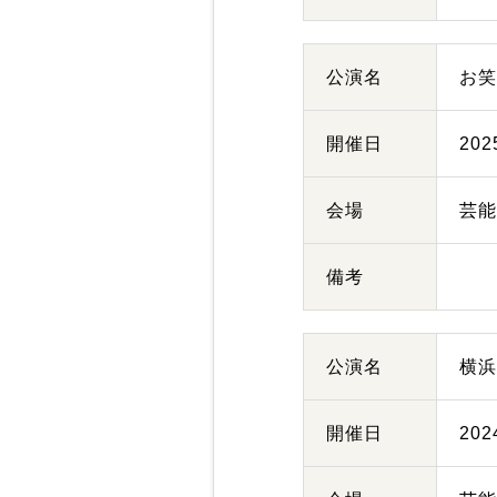
公演名
お
開催日
20
会場
芸
備考
公演名
横
開催日
20