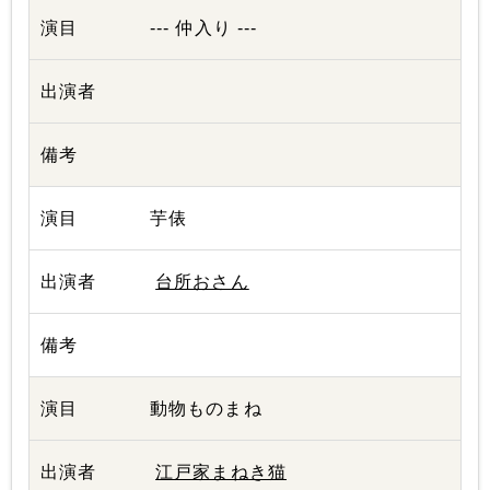
--- 仲入り ---
芋俵
台所おさん
動物ものまね
江戸家まねき猫