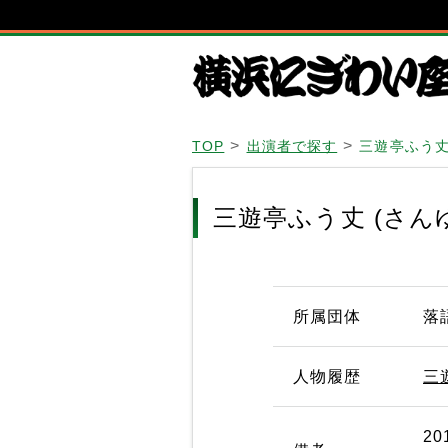
TOP
出演者で探す
三遊亭ふう丈
三遊亭ふう丈 (さん
所属団体
落
人物履歴
三
2