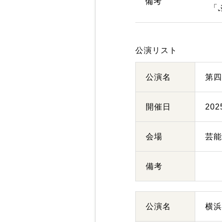
備考
「
公演リスト
公演名
第
開催日
20
会場
芸
備考
公演名
横