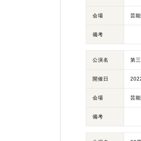
会場
芸
備考
公演名
第
開催日
20
会場
芸
備考