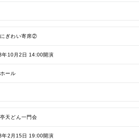
浜にぎわい寄席②
23年10月2日 14:00開演
能ホール
遊亭天どん一門会
23年2月15日 19:00開演