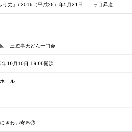
ふう丈」/ 2016（平成28）年5月21日 二ッ目昇進
四回 三遊亭天どん一門会
25年10月10日 19:00開演
能ホール
浜にぎわい寄席②