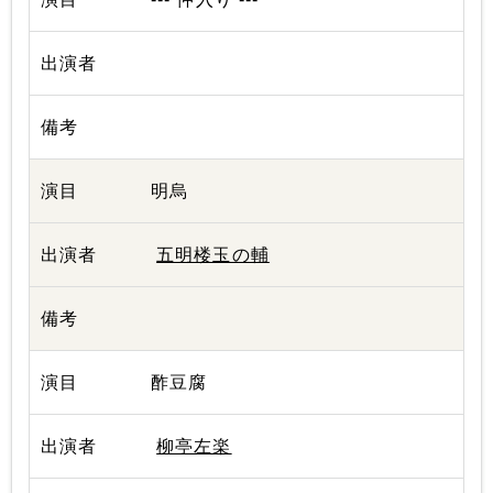
明烏
五明楼玉の輔
酢豆腐
柳亭左楽