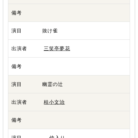
抜け雀
三笑亭夢花
幽霊の辻
桂小文治
--- 仲入り ---