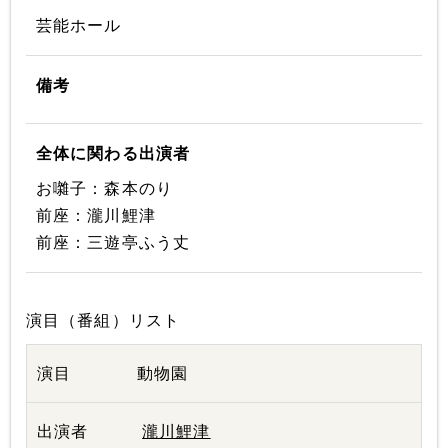
芸能ホール
備考
全体に関わる出演者
お囃子：森本のり
前座：瀧川鯉津
前座：三遊亭ふう丈
演目（番組）リスト
動物園
瀧川鯉津