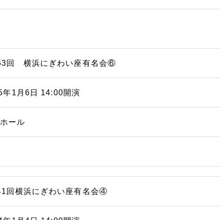
53回 横浜にぎわい座有名会⑥
15年1月6日 14:00開演
能ホール
41回横浜にぎわい座有名会④