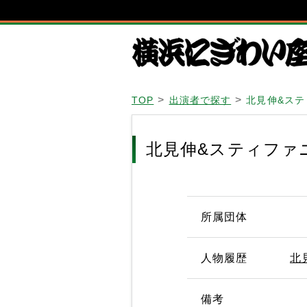
TOP
出演者で探す
北見伸&ステ
北見伸&スティファ
所属団体
人物履歴
北
備考