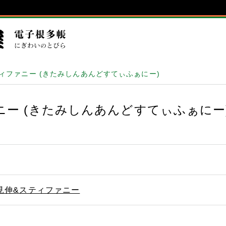
ィファニー (きたみしんあんどすてぃふぁにー)
ニー (きたみしんあんどすてぃふぁにー
見伸&スティファニー