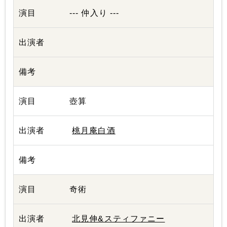
--- 仲入り ---
壺算
桃月庵白酒
奇術
北見伸&スティファニー