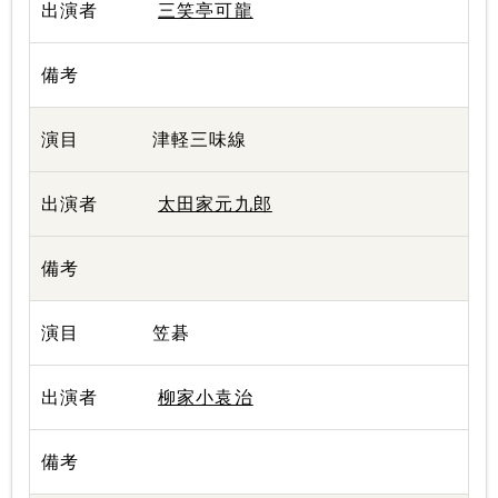
三笑亭可龍
津軽三味線
太田家元九郎
笠碁
柳家小袁治