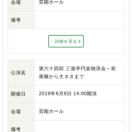
芸能ホール
会場
備考
詳細を見る
第六十四回 三遊亭円楽独演会～前
公演名
座噺から大ネタまで
2019年6月8日 14:00開演
開催日
芸能ホール
会場
備考