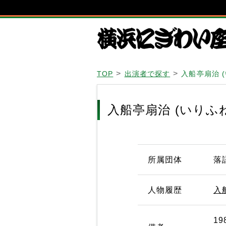
TOP
出演者で探す
入船亭扇治 
入船亭扇治 (いりふ
所属団体
落
人物履歴
入
1