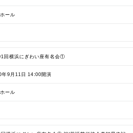
能ホール
01回横浜にぎわい座有名会①
10年9月11日 14:00開演
能ホール