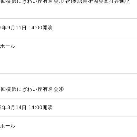
9回横浜にぎわい座有名会① 祝!落語芸術協会真打昇進記
09年9月11日 14:00開演
能ホール
6回横浜にぎわい座有名会④
08年8月14日 14:00開演
能ホール