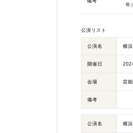
備考
年
公演リスト
公演名
横
開催日
20
会場
芸
備考
公演名
横