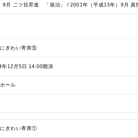
）9月 二ツ目昇進 「扇治」 / 2001年（平成13年）9月 
浜にぎわい寄席⑤
24年12月5日 14:00開演
能ホール
浜にぎわい寄席①