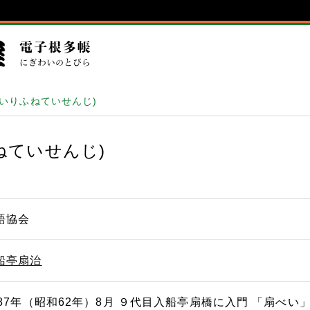
(いりふねていせんじ)
ねていせんじ)
語協会
船亭扇治
987年（昭和62年）8月 ９代目入船亭扇橋に入門 「扇べい」 /