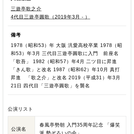
三遊亭歌之介
4代目三遊亭圓歌（2019年3月 - ）
備考
1978（昭和53）年 大阪 汎愛高校卒業 1978（昭
和53）年3月 三代目三遊亭圓歌に入門 前座名
「歌吾」 1982（昭和57）年4月 二ツ目に昇進
「きん歌」と改名 1987（昭和62）年10月 真打
昇進 「歌之介」と改名 2019（平成31）年3月
21日 四代目「三遊亭圓歌」を襲名
公演リスト
春風亭勢朝 入門35周年記念 「爆笑
公演名
派 勢ぞろいの会」