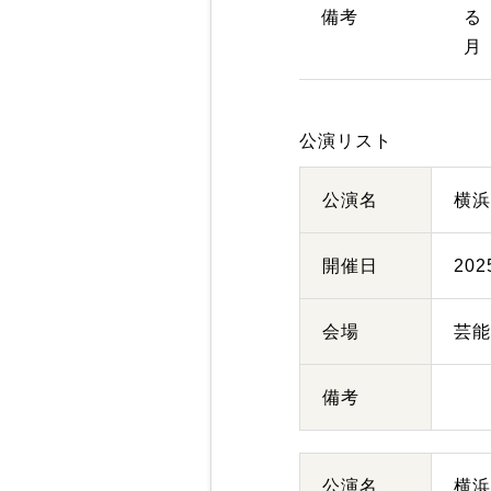
備考
る
月
公演リスト
公演名
横
開催日
20
会場
芸
備考
公演名
横