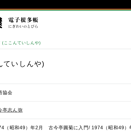
 (ここんていしんや)
んていしんや)
語協会
今亭志ん弥
974（昭和49）年2月 古今亭圓菊に入門/ 1974（昭和49