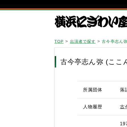
TOP
出演者で探す
古今亭志ん弥
古今亭志ん弥 (ここ
所属団体
落
人物履歴
古
1