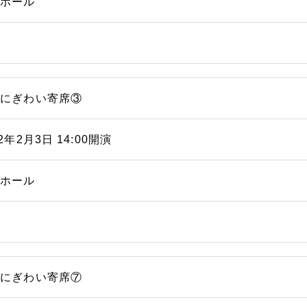
能ホール
浜にぎわい寄席③
22年2月3日 14:00開演
能ホール
浜にぎわい寄席⑦