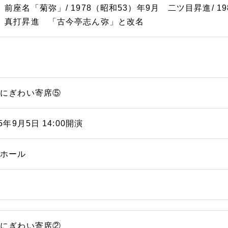
 前座名「菊弥」/ 1978（昭和53）年9月 二ツ目昇進/ 19
 真打昇進 「古今亭志ん弥」と改名
浜にぎわい寄席⑤
25年9月5日 14:00開演
能ホール
浜にぎわい寄席②