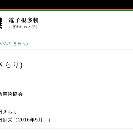
(かんだきらり)
きらり)
語芸術協会
田きらり
田鯉栄（2016年5月 - ）