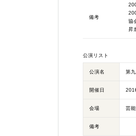
2
2
備考
協
昇
公演リスト
公演名
第
開催日
20
会場
芸
備考