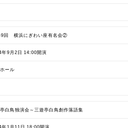
49回 横浜にぎわい座有名会②
14年9月2日 14:00開演
能ホール
遊亭白鳥独演会～三遊亭白鳥創作落語集
14年1月11日 18:00開演