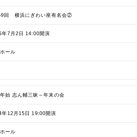
59回 横浜にぎわい座有名会②
15年7月2日 14:00開演
能ホール
年始 志ん輔三昧～年末の会
14年12月15日 19:00開演
能ホール