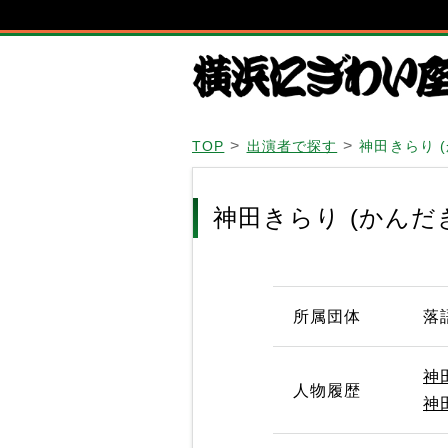
TOP
出演者で探す
神田きらり 
神田きらり (かんだ
所属団体
落
神
人物履歴
神