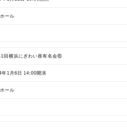
能ホール
41回横浜にぎわい座有名会⑥
14年1月6日 14:00開演
能ホール