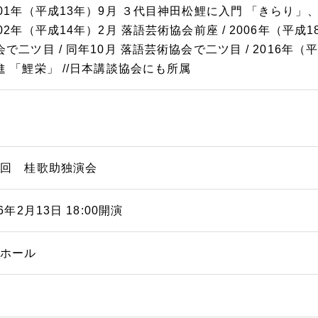
001年（平成13年）9月 ３代目神田松鯉に入門 「きらり」
002年（平成14年）2月 落語芸術協会前座 / 2006年（平成
会で二ツ目 / 同年10月 落語芸術協会で二ツ目 / 2016年（
進 「鯉栄」 //日本講談協会にも所属
九回 桂歌助独演会
16年2月13日 18:00開演
能ホール