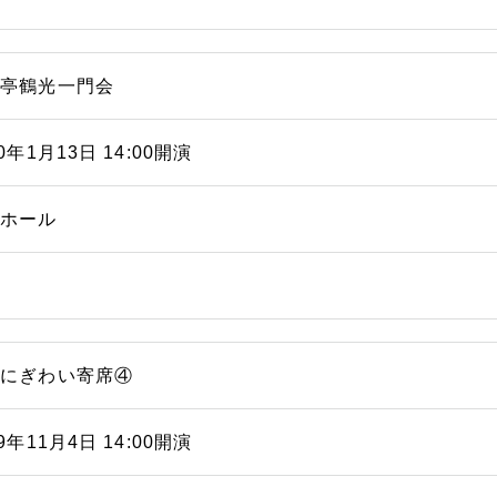
福亭鶴光一門会
20年1月13日 14:00開演
能ホール
浜にぎわい寄席④
19年11月4日 14:00開演