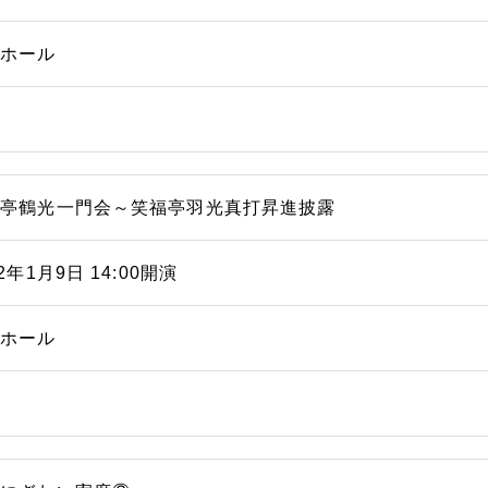
能ホール
福亭鶴光一門会～笑福亭羽光真打昇進披露
22年1月9日 14:00開演
能ホール