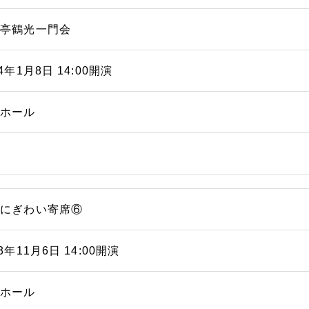
福亭鶴光一門会
24年1月8日 14:00開演
能ホール
浜にぎわい寄席⑥
23年11月6日 14:00開演
能ホール