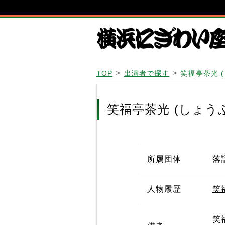
TOP
出演者で探す
笑福亭茶光 
笑福亭茶光 (しょう
所属団体
落
人物履歴
笑
笑