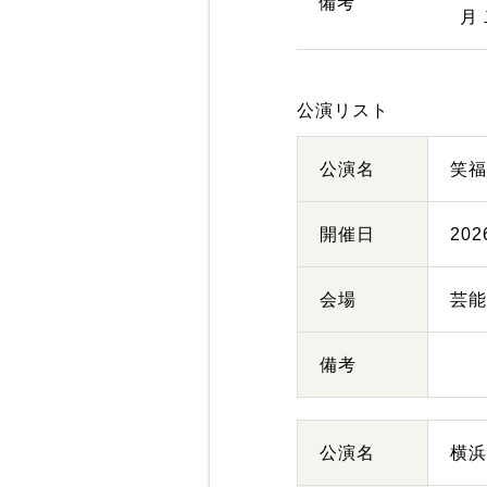
備考
月
公演リスト
公演名
笑
開催日
20
会場
芸
備考
公演名
横