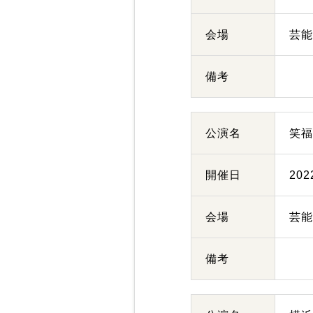
会場
芸
備考
公演名
笑
開催日
20
会場
芸
備考