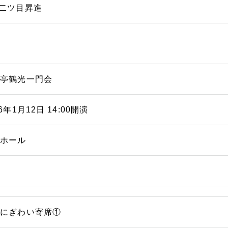
 二ツ目昇進
福亭鶴光一門会
26年1月12日 14:00開演
能ホール
浜にぎわい寄席①