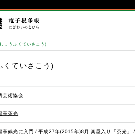
(しょうふくていさこう)
ふくていさこう)
語芸術協会
福亭茶光
福亭鶴光に入門 / 平成27年(2015年)8月 楽屋入り「茶光」 /