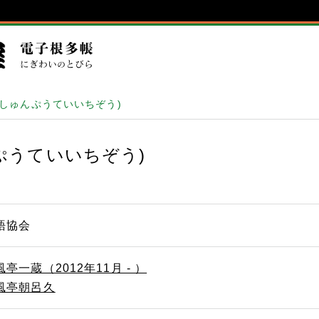
(しゅんぷうていいちぞう)
ぷうていいちぞう)
語協会
風亭一蔵（2012年11月 - ）
風亭朝呂久