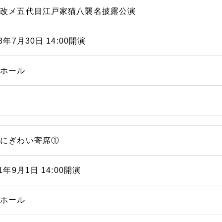
猫改メ五代目江戸家猫八襲名披露公演
23年7月30日 14:00開演
能ホール
浜にぎわい寄席①
21年9月1日 14:00開演
能ホール