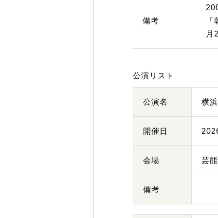
2
備考
「
月
公演リスト
公演名
横
開催日
20
会場
芸
備考