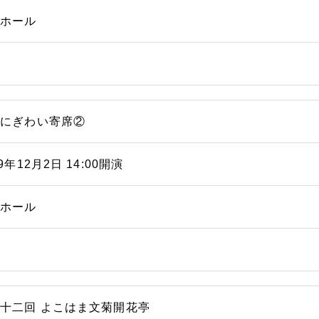
能ホール
浜にぎわい寄席②
19年12月2日 14:00開演
能ホール
十二回 よこはま文菊開花亭