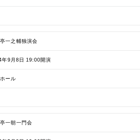
風亭一之輔独演会
14年9月8日 19:00開演
能ホール
風亭一朝一門会