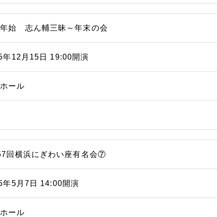
末年始 志ん輔三昧～年末の会
15年12月15日 19:00開演
能ホール
57回横浜にぎわい座有名会⑦
15年5月7日 14:00開演
能ホール