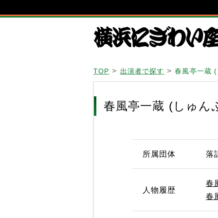
TOP
出演者で探す
春風亭一蔵 
春風亭一蔵 (しゅん
所属団体
落
春
人物履歴
春