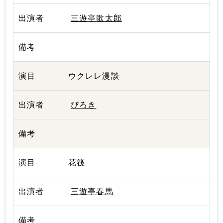
三遊亭歌太郎
ウクレレ漫談
ぴろき
花筏
三遊亭春馬