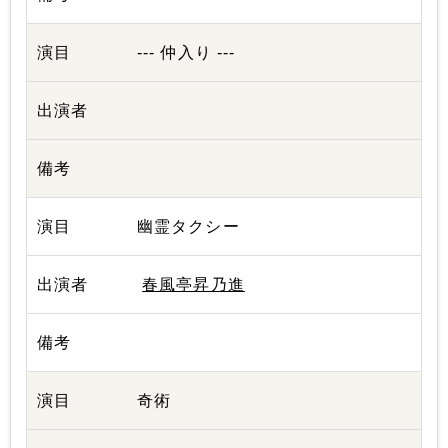
--- 仲入り ---
幽霊タクシー
春風亭昇乃進
奇術