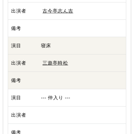
古今亭志ん吉
寝床
三遊亭時松
--- 仲入り ---