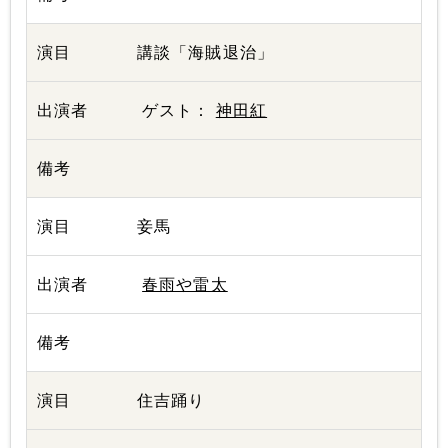
講談「海賊退治」
ゲスト：
神田紅
妾馬
春雨や雷太
住吉踊り