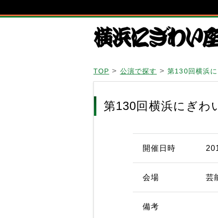
TOP
公演で探す
第130回横浜
第130回横浜にぎわ
開催日時
20
会場
芸
備考