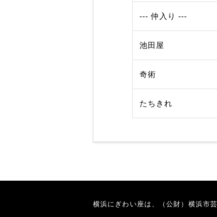
--- 仲入り ---
池田屋
奇術
たちきれ
横浜にぎわい座は、（公財）横浜市