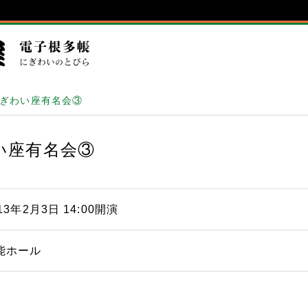
にぎわい座有名会③
い座有名会③
13年2月3日 14:00開演
能ホール