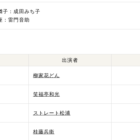
囃子：成田みち子
座：雷門音助
出演者
柳家花どん
笑福亭和光
ストレート松浦
桂藤兵衛