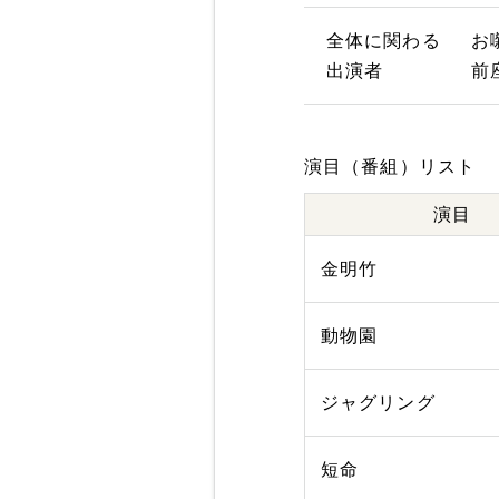
全体に関わる
お
出演者
前
演目（番組）リスト
演目
金明竹
動物園
ジャグリング
短命