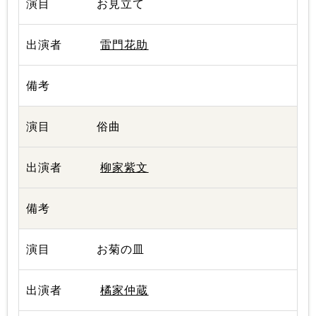
お見立て
雷門花助
俗曲
柳家紫文
お菊の皿
橘家仲蔵