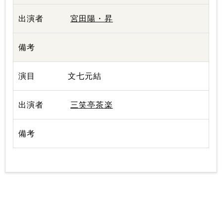
宮田陽・昇
文七元結
三笑亭茶楽