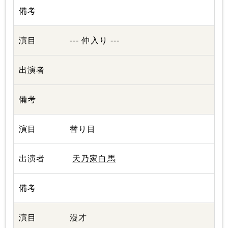
--- 仲入り ---
替り目
天乃家白馬
漫才