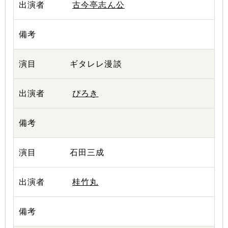
古今亭志ん公
ギタレレ漫談
ぴろき
石田三成
桂竹丸