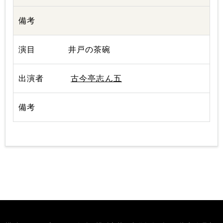
井戸の茶碗
古今亭志ん五