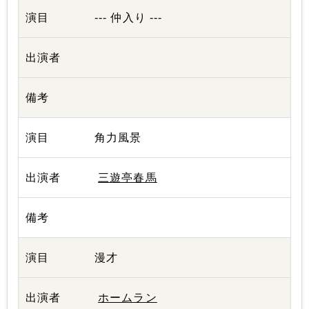
--- 仲入り ---
角力風景
三遊亭春馬
漫才
ホームラン