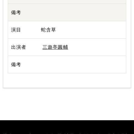
蛇含草
三遊亭圓輔