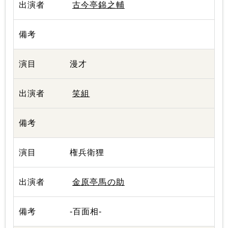
古今亭錦之輔
漫才
笑組
権兵衛狸
金原亭馬の助
-百面相-