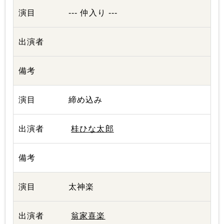
--- 仲入り ---
締め込み
桂ひな太郎
太神楽
翁家喜楽