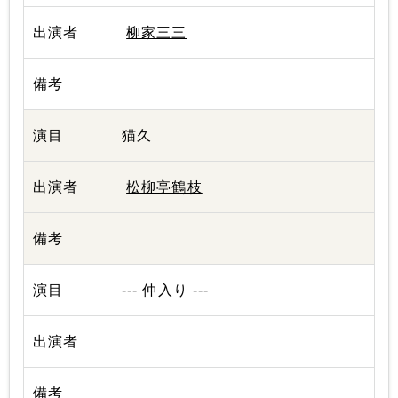
柳家三三
猫久
松柳亭鶴枝
--- 仲入り ---