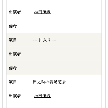
神田伊織
--- 仲入り ---
田之助の義足芝居
神田伊織