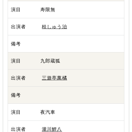
寿限無
桂しゅう治
九郎蔵狐
三遊亭萬橘
夜汽車
瀧川鯉八