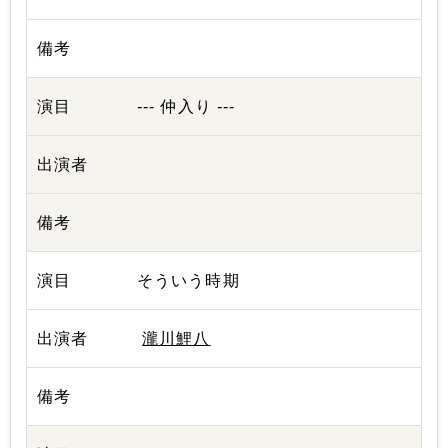
--- 仲入り ---
そういう時期
瀧川鯉八