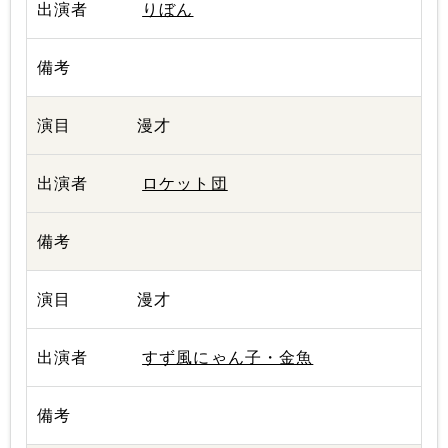
りぼん
漫才
ロケット団
漫才
すず風にゃん子・金魚