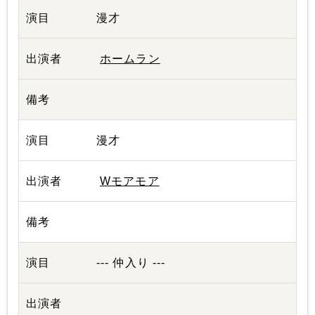
漫才
ホームラン
漫才
Wモアモア
--- 仲入り ---