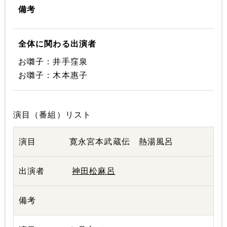
備考
全体に関わる出演者
お囃子：井手窪泉
お囃子：木本惠子
演目（番組）リスト
寛永宮本武蔵伝 熱湯風呂
神田松麻呂