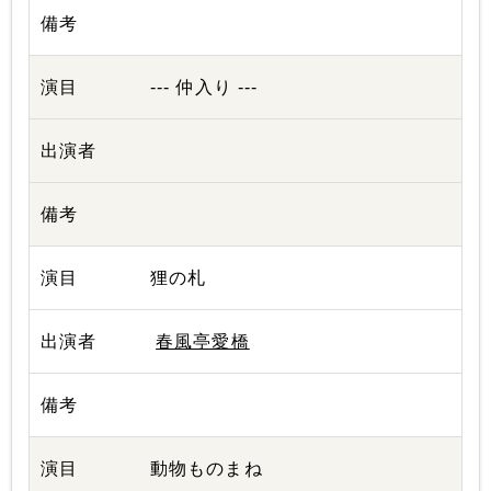
--- 仲入り ---
狸の札
春風亭愛橋
動物ものまね