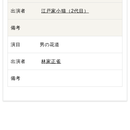
江戸家小猫（2代目）
男の花道
林家正雀