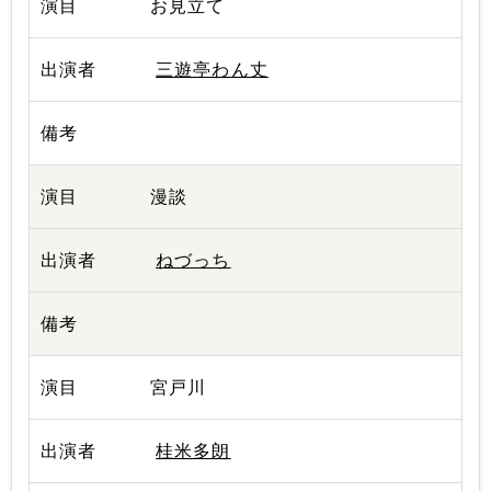
お見立て
三遊亭わん丈
漫談
ねづっち
宮戸川
桂米多朗