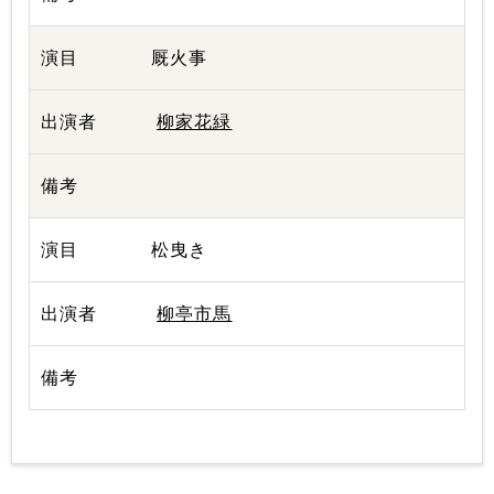
厩火事
柳家花緑
松曳き
柳亭市馬