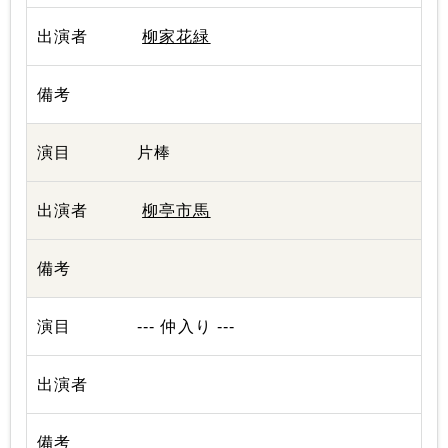
柳家花緑
片棒
柳亭市馬
--- 仲入り ---