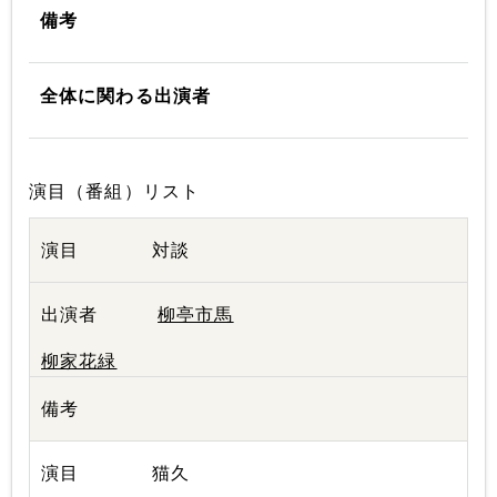
備考
全体に関わる出演者
演目（番組）リスト
対談
柳亭市馬
柳家花緑
猫久