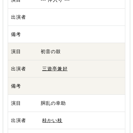
初音の鼓
三遊亭兼好
胴乱の幸助
桂かい枝