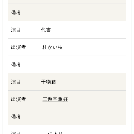
代書
桂かい枝
干物箱
三遊亭兼好
--- 仲入り ---