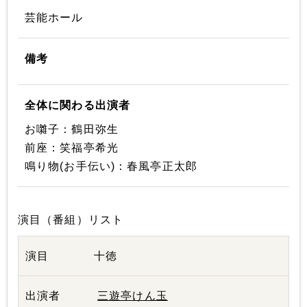
芸能ホール
備考
全体に関わる出演者
お囃子：鶴田弥生
前座：笑福亭希光
鳴り物(お手伝い)：春風亭正太郎
演目（番組）リスト
十徳
三遊亭けん玉