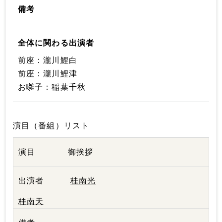
備考
全体に関わる出演者
前座：瀧川鯉白
前座：瀧川鯉津
お囃子：稲葉千秋
演目（番組）リスト
御挨拶
桂南光
桂南天