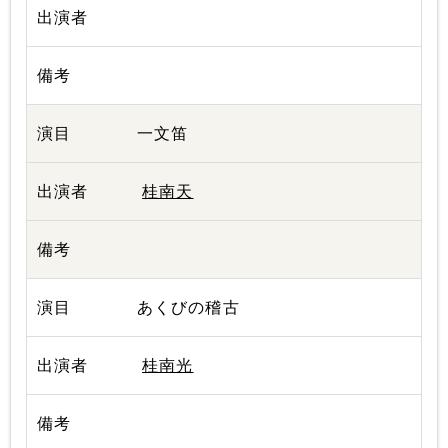
一文笛
桂南天
あくびの稽古
桂南光