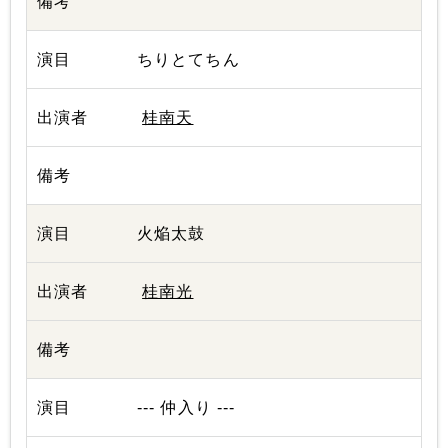
ちりとてちん
桂南天
火焔太鼓
桂南光
--- 仲入り ---