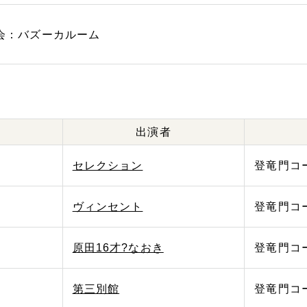
会：バズーカルーム
出演者
セレクション
登竜門コ
ヴィンセント
登竜門コ
原田16才?なおき
登竜門コ
第三別館
登竜門コ