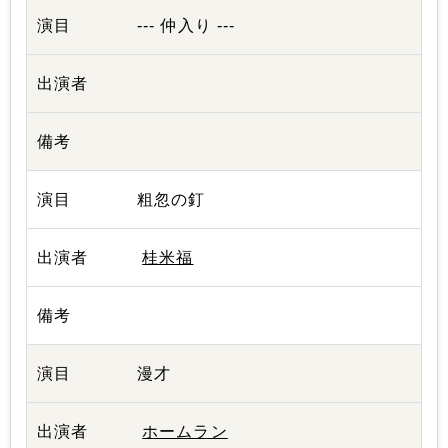
--- 仲入り ---
粗忽の釘
桂米福
漫才
ホームラン