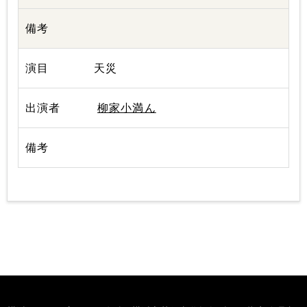
天災
柳家小満ん