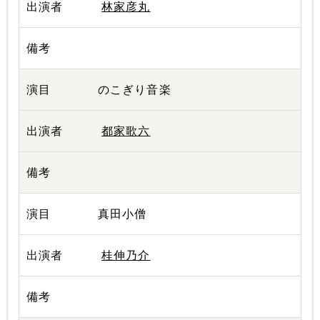
林家彦丸
のこぎり音楽
都家歌六
真田小僧
桂伸乃介