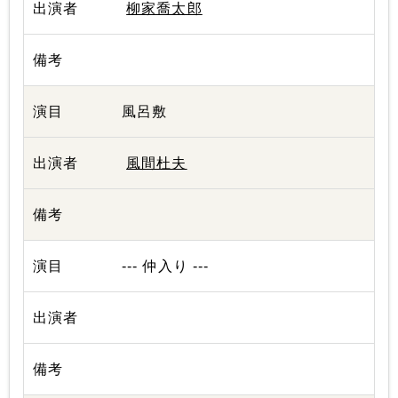
柳家喬太郎
風呂敷
風間杜夫
--- 仲入り ---