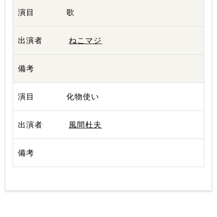
歌
ねこマジ
化物使い
風間杜夫